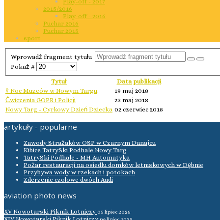
Play-off - 2017
2015/2016
Play-off - 2016
Puchar 2016
Puchar 2015
sport
Wprowadź fragment tytułu
Pokaż #
Tytuł
Data publikacji
? Noc Muzeów w Nowym Targu
19 maj 2018
Ćwiczenia GOPR i Policji
23 maj 2018
Nowy Targ - Cyrkowy Dzień Dziecka
02 czerwiec 2018
artykuły - popularne
Zawody Strażaków OSP w Czarnym Dunajcu
Kibice TatrySki Podhale Nowy Targ
TatrySki Podhale - MH Automatyka
Pożar restauracji na osiedlu domków letniskowych w Dębnie
Przybywa wody w rzekach i potokach
Zderzenie czołowe dwóch Audi
aviation photo news
XV Nowotarski Piknik Lotniczy
05 lipiec 2026
XIV Nowotarski Piknik Lotniczy
06 lipiec 2025