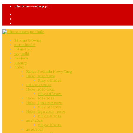
photonews@wp.pl
Strona Główna
aktualności
lotnictwo
wypadki
miejsca
pożary
hokej
Kibice Podhala Nowy Targ
Hokej 2023/2024
Play-off 2024
PHL 2022-2023
Hokej 2020-2021
Play-Off-2021
Hokej 2021-2022
Hokej liga 2019-2020
Play off 2020
Hokej Liga 2018 - 2019
Play Off 2019
2017-2018
play-off 2018
2016/2017