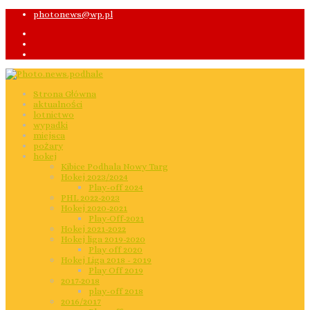
photonews@wp.pl
Strona Główna
aktualności
lotnictwo
wypadki
miejsca
pożary
hokej
Kibice Podhala Nowy Targ
Hokej 2023/2024
Play-off 2024
PHL 2022-2023
Hokej 2020-2021
Play-Off-2021
Hokej 2021-2022
Hokej liga 2019-2020
Play off 2020
Hokej Liga 2018 - 2019
Play Off 2019
2017-2018
play-off 2018
2016/2017