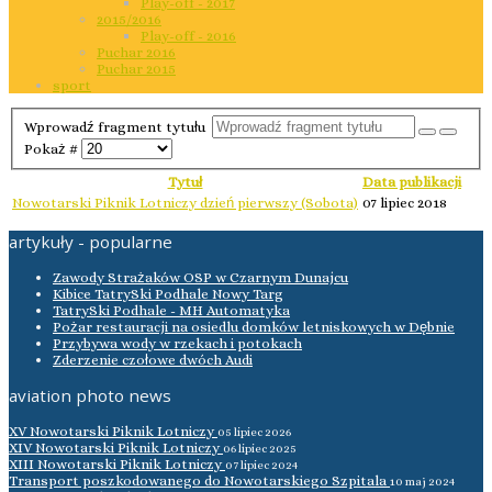
Play-off - 2017
2015/2016
Play-off - 2016
Puchar 2016
Puchar 2015
sport
Wprowadź fragment tytułu
Pokaż #
Tytuł
Data publikacji
Nowotarski Piknik Lotniczy dzień pierwszy (Sobota)
07 lipiec 2018
artykuły - popularne
Zawody Strażaków OSP w Czarnym Dunajcu
Kibice TatrySki Podhale Nowy Targ
TatrySki Podhale - MH Automatyka
Pożar restauracji na osiedlu domków letniskowych w Dębnie
Przybywa wody w rzekach i potokach
Zderzenie czołowe dwóch Audi
aviation photo news
XV Nowotarski Piknik Lotniczy
05 lipiec 2026
XIV Nowotarski Piknik Lotniczy
06 lipiec 2025
XIII Nowotarski Piknik Lotniczy
07 lipiec 2024
Transport poszkodowanego do Nowotarskiego Szpitala
10 maj 2024