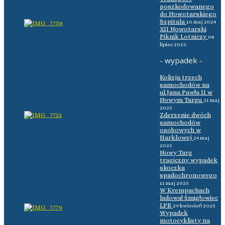
poszkodowanego
do Nowotarskiego
Szpitala
10 maj 2024
XII Nowotarski
Piknik Lotniczy
08
lipiec 2023
- wypadek -
Kolizja trzech
samochodów na
ul.Jana Pawła II w
Nowym Targu
31 maj
2025
Zderzenie dwóch
samochodów
osobowych w
Harklowej
24 maj
2025
Nowy Targ
tragiczny wypadek
skoczka
spadochronowego
11 maj 2025
W Krempachach
ladował śmigłowiec
LPR
29 kwiecień 2025
Wypadek
motocyklisty na