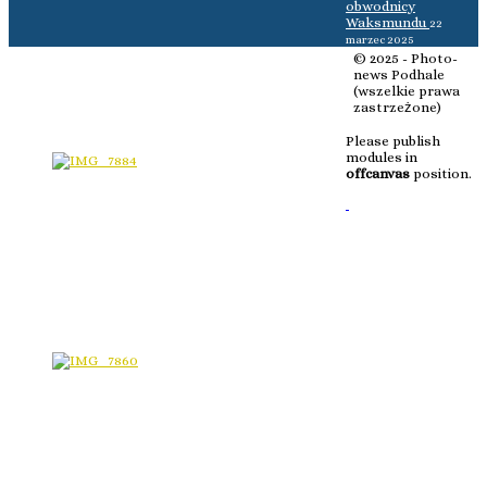
obwodnicy
Waksmundu
22
marzec 2025
© 2025 - Photo-
news Podhale
(wszelkie prawa
zastrzeżone)
Please publish
modules in
offcanvas
position.