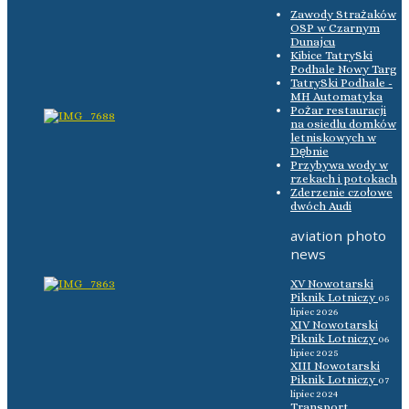
Zawody Strażaków
OSP w Czarnym
Dunajcu
Kibice TatrySki
Podhale Nowy Targ
TatrySki Podhale -
MH Automatyka
Pożar restauracji
na osiedlu domków
letniskowych w
Dębnie
Przybywa wody w
rzekach i potokach
Zderzenie czołowe
dwóch Audi
aviation photo
news
XV Nowotarski
Piknik Lotniczy
05
lipiec 2026
XIV Nowotarski
Piknik Lotniczy
06
lipiec 2025
XIII Nowotarski
Piknik Lotniczy
07
lipiec 2024
Transport