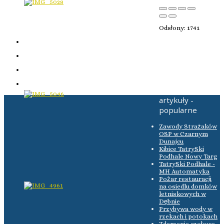
Odsłony: 1741
artykuły -
popularne
Zawody Strażaków
OSP w Czarnym
Dunajcu
Kibice TatrySki
Podhale Nowy Targ
TatrySki Podhale -
MH Automatyka
Pożar restauracji
na osiedlu domków
letniskowych w
Dębnie
Przybywa wody w
rzekach i potokach
Zderzenie czołowe