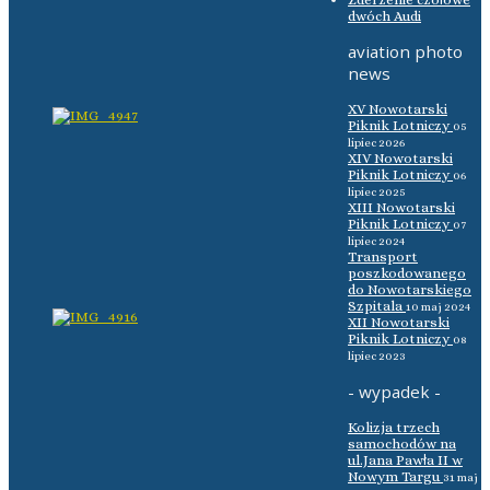
dwóch Audi
aviation photo
news
XV Nowotarski
Piknik Lotniczy
05
lipiec 2026
XIV Nowotarski
Piknik Lotniczy
06
lipiec 2025
XIII Nowotarski
Piknik Lotniczy
07
lipiec 2024
Transport
poszkodowanego
do Nowotarskiego
Szpitala
10 maj 2024
XII Nowotarski
Piknik Lotniczy
08
lipiec 2023
- wypadek -
Kolizja trzech
samochodów na
ul.Jana Pawła II w
Nowym Targu
31 maj