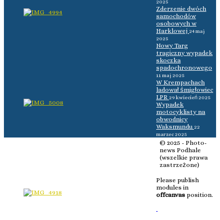
2025
Zderzenie dwóch
samochodów
osobowych w
Harklowej
24 maj
2025
Nowy Targ
tragiczny wypadek
skoczka
spadochronowego
11 maj 2025
W Krempachach
ladował śmigłowiec
LPR
29 kwiecień 2025
Wypadek
motocyklisty na
obwodnicy
Waksmundu
22
marzec 2025
© 2025 - Photo-
news Podhale
(wszelkie prawa
zastrzeżone)
Please publish
modules in
offcanvas
position.