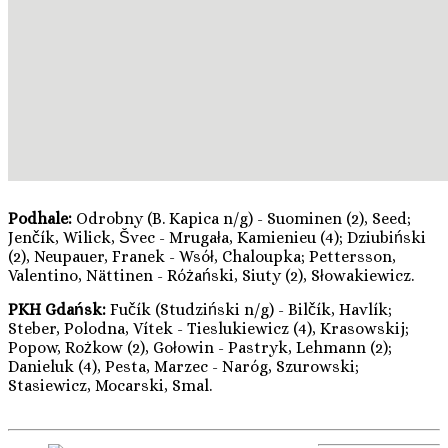
Podhale:
Odrobny (B. Kapica n/g) - Suominen (2), Seed;
Jenčík, Wilick, Švec - Mrugała, Kamienieu (4); Dziubiński
(2), Neupauer, Franek - Wsół, Chaloupka; Pettersson,
Valentino, Nättinen - Różański, Siuty (2), Słowakiewicz.
PKH Gdańsk:
Fučík (Studziński n/g) - Bilčík, Havlík;
Steber, Polodna, Vítek - Tieslukiewicz (4), Krasowskij;
Popow, Rożkow (2), Gołowin - Pastryk, Lehmann (2);
Danieluk (4), Pesta, Marzec - Naróg, Szurowski;
Stasiewicz, Mocarski, Smal.