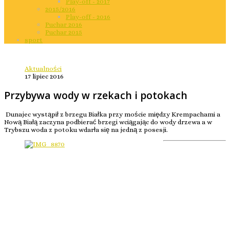
Play-off - 2017
2015/2016
Play-off - 2016
Puchar 2016
Puchar 2015
sport
Aktualności
17 lipiec 2016
Przybywa wody w rzekach i potokach
Dunajec wystąpił z brzegu Białka przy moście między Krempachami a
Nową Białą zaczyna podbierać brzegi wciągając do wody drzewa a w
Trybszu woda z potoku wdarła się na jedną z posesji.