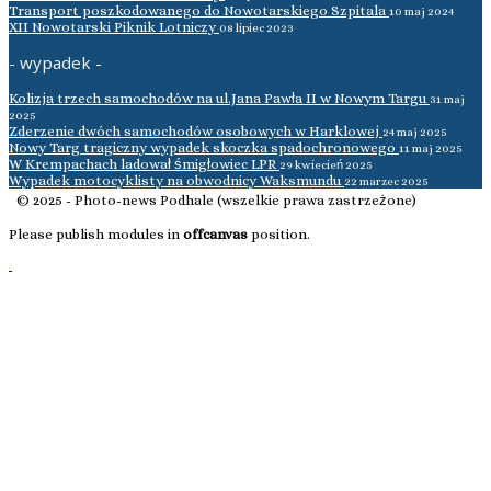
Transport poszkodowanego do Nowotarskiego Szpitala
10 maj 2024
XII Nowotarski Piknik Lotniczy
08 lipiec 2023
- wypadek -
Kolizja trzech samochodów na ul.Jana Pawła II w Nowym Targu
31 maj
2025
Zderzenie dwóch samochodów osobowych w Harklowej
24 maj 2025
Nowy Targ tragiczny wypadek skoczka spadochronowego
11 maj 2025
W Krempachach ladował śmigłowiec LPR
29 kwiecień 2025
Wypadek motocyklisty na obwodnicy Waksmundu
22 marzec 2025
© 2025 - Photo-news Podhale (wszelkie prawa zastrzeżone)
Please publish modules in
offcanvas
position.