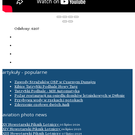
Odsłony: 6207
artykuły - popularne
Zawody Strażaków OSP w Czarnym Dunajcu
Kibice TatrySki Podhale Nowy Targ
TatrySki Podhale - MH Automatyka
Pożar restauracji na osiedlu domków letniskowych w Dębnie
Przybywa wody w rzekach i potokach
Zderzenie czołowe dwóch Audi
aviation photo news
XV Nowotarski Piknik Lotniczy
05 lipiec 2026
XIV Nowotarski Piknik Lotniczy
06 lipiec 2025
XIII Nowotarski Piknik Lotniczy
07 lipiec 2024