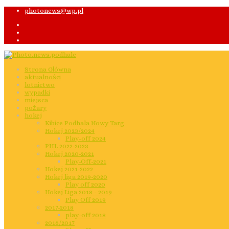
photonews@wp.pl
Strona Główna
aktualności
lotnictwo
wypadki
miejsca
pożary
hokej
Kibice Podhala Nowy Targ
Hokej 2023/2024
Play-off 2024
PHL 2022-2023
Hokej 2020-2021
Play-Off-2021
Hokej 2021-2022
Hokej liga 2019-2020
Play off 2020
Hokej Liga 2018 - 2019
Play Off 2019
2017-2018
play-off 2018
2016/2017