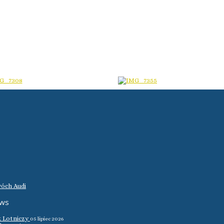
óch Audi
ews
k Lotniczy
05 lipiec 2026