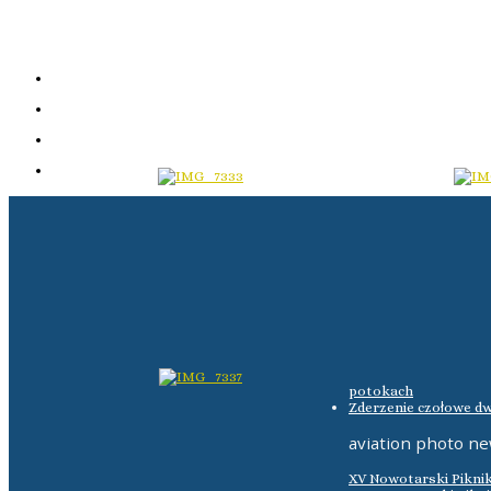
potokach
Zderzenie czołowe dw
aviation photo n
XV Nowotarski Pikni