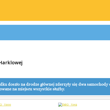
Harklowej
dku doszło na drodze głównej zderzyły się dwa samochody 
wane na miejscu wszystkie służby.