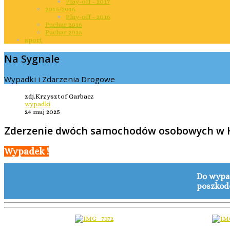
Play-off - 2017
2015/2016
Play-off - 2016
Puchar 2016
Puchar 2015
sport
Na Sygnale
Wypadki i Zdarzenia Drogowe
zdj.Krzysztof Garbacz
wypadki
24 maj 2025
Zderzenie dwóch samochodów osobowych w 
Wypadek !
Do wypa
poszkodo