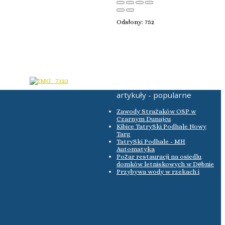
Odsłony: 752
artykuły - popularne
Zawody Strażaków OSP w
Czarnym Dunajcu
Kibice TatrySki Podhale Nowy
Targ
TatrySki Podhale - MH
Automatyka
Pożar restauracji na osiedlu
domków letniskowych w Dębnie
Przybywa wody w rzekach i