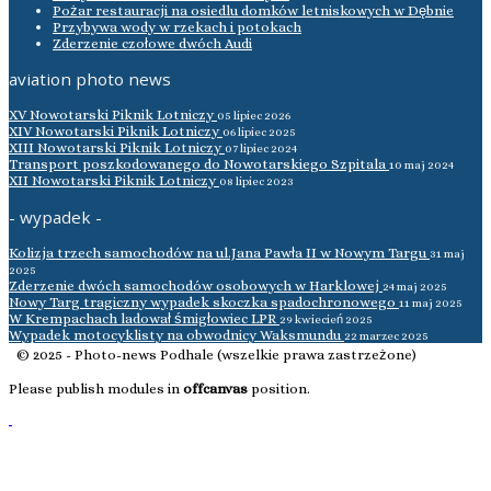
Pożar restauracji na osiedlu domków letniskowych w Dębnie
Przybywa wody w rzekach i potokach
Zderzenie czołowe dwóch Audi
aviation photo news
XV Nowotarski Piknik Lotniczy
05 lipiec 2026
XIV Nowotarski Piknik Lotniczy
06 lipiec 2025
XIII Nowotarski Piknik Lotniczy
07 lipiec 2024
Transport poszkodowanego do Nowotarskiego Szpitala
10 maj 2024
XII Nowotarski Piknik Lotniczy
08 lipiec 2023
- wypadek -
Kolizja trzech samochodów na ul.Jana Pawła II w Nowym Targu
31 maj
2025
Zderzenie dwóch samochodów osobowych w Harklowej
24 maj 2025
Nowy Targ tragiczny wypadek skoczka spadochronowego
11 maj 2025
W Krempachach ladował śmigłowiec LPR
29 kwiecień 2025
Wypadek motocyklisty na obwodnicy Waksmundu
22 marzec 2025
© 2025 - Photo-news Podhale (wszelkie prawa zastrzeżone)
Please publish modules in
offcanvas
position.