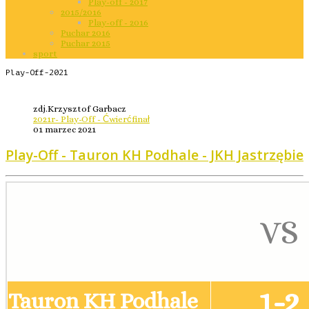
Play-off - 2017
2015/2016
Play-off - 2016
Puchar 2016
Puchar 2015
sport
Play-Off-2021
zdj.Krzysztof Garbacz
2021r- Play-Off - Ćwierćfinał
01 marzec 2021
Play-Off - Tauron KH Podhale - JKH Jastrzębie
VS
1-2
Tauron KH Podhale