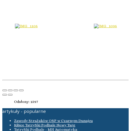
Odsłony: 1597
artykuły - popularne
Zawody Strażaków OSP w Czarnym Dunajcu
Kibice TatrySki Podhale Nowy Targ
TatrySki Podhale - MH Automatyka