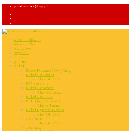
photonews@wp.pl
Strona Główna
aktualności
lotnictwo
wypadki
miejsca
pożary
hokej
Kibice Podhala Nowy Targ
Hokej 2023/2024
Play-off 2024
PHL 2022-2023
Hokej 2020-2021
Play-Off-2021
Hokej 2021-2022
Hokej liga 2019-2020
Play off 2020
Hokej Liga 2018 - 2019
Play Off 2019
2017-2018
play-off 2018
2016/2017