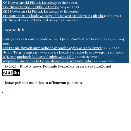
XV Nowotarski Piknik Lotniczy
05 lipiec 2026
XIV Nowotarski Piknik Lotniczy
06 lipiec 2025
XIII Nowotarski Piknik Lotniczy
07 lipiec 2024
Transport poszkodowanego do Nowotarskiego Szpitala
10 maj 2024
XII Nowotarski Piknik Lotniczy
08 lipiec 2023
- wypadek -
Kolizja trzech samochodów na ul.Jana Pawła II w Nowym Targu
31 maj
2025
Zderzenie dwóch samochodów osobowych w Harklowej
24 maj 2025
Nowy Targ tragiczny wypadek skoczka spadochronowego
11 maj 2025
W Krempachach ladował śmigłowiec LPR
29 kwiecień 2025
Wypadek motocyklisty na obwodnicy Waksmundu
22 marzec 2025
© 2025 - Photo-news Podhale (wszelkie prawa zastrzeżone)
Please publish modules in
offcanvas
position.