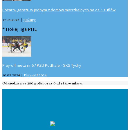
Pożar w garażu w jednym z domów mieszkalnych na os. Szuflów
17.04.2026
|
pożary
* Hokej liga PHL
Play-off mecz nr 6 / PZU Podhale - GKS Tychy
10.03.2024
|
Play-off 2024
Odwiedza nas 280 gości oraz 0 użytkowników.