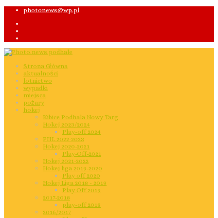
photonews@wp.pl
Strona Główna
aktualności
lotnictwo
wypadki
miejsca
pożary
hokej
Kibice Podhala Nowy Targ
Hokej 2023/2024
Play-off 2024
PHL 2022-2023
Hokej 2020-2021
Play-Off-2021
Hokej 2021-2022
Hokej liga 2019-2020
Play off 2020
Hokej Liga 2018 - 2019
Play Off 2019
2017-2018
play-off 2018
2016/2017