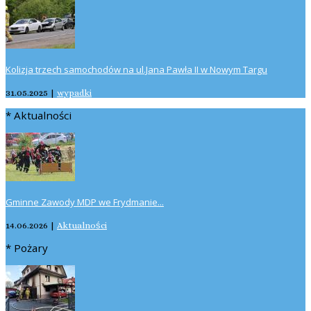
Kolizja trzech samochodów na ul.Jana Pawła II w Nowym Targu
31.05.2025
|
wypadki
* Aktualności
Gminne Zawody MDP we Frydmanie...
14.06.2026
|
Aktualności
* Pożary