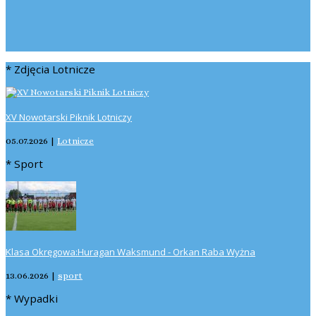
* Zdjęcia Lotnicze
XV Nowotarski Piknik Lotniczy
05.07.2026
|
Lotnicze
* Sport
Klasa Okręgowa:Huragan Waksmund - Orkan Raba Wyżna
13.06.2026
|
sport
* Wypadki