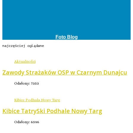
Foto Blog
najczęściej oglądane
Aktualności
Zawody Strażaków OSP w Czarnym Dunajcu
Odsłony: 7353
Kibice Podhala Nowy Targ
Kibice TatrySki Podhale Nowy Targ
Odsłony: 6596