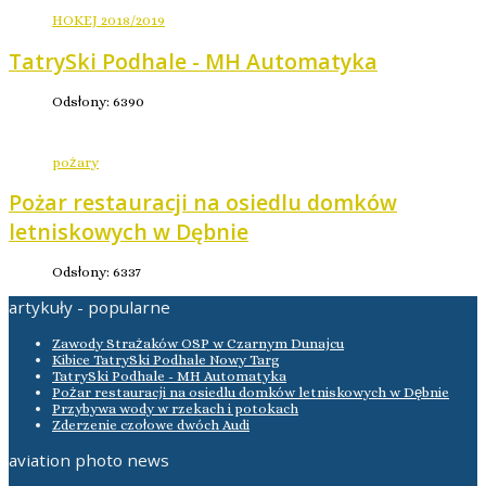
HOKEJ 2018/2019
TatrySki Podhale - MH Automatyka
Odsłony: 6390
pożary
Pożar restauracji na osiedlu domków
letniskowych w Dębnie
Odsłony: 6337
artykuły - popularne
Zawody Strażaków OSP w Czarnym Dunajcu
Kibice TatrySki Podhale Nowy Targ
TatrySki Podhale - MH Automatyka
Pożar restauracji na osiedlu domków letniskowych w Dębnie
Przybywa wody w rzekach i potokach
Zderzenie czołowe dwóch Audi
aviation photo news