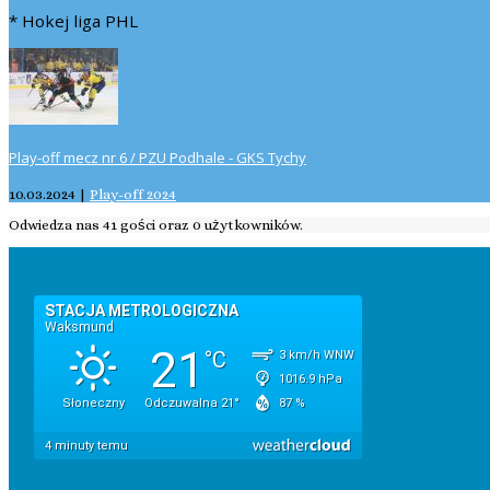
* Hokej liga PHL
Play-off mecz nr 6 / PZU Podhale - GKS Tychy
10.03.2024
|
Play-off 2024
Odwiedza nas 41 gości oraz 0 użytkowników.