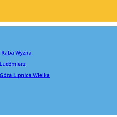
 Raba Wyżna
Ludźmierz
óra Lipnica Wielka