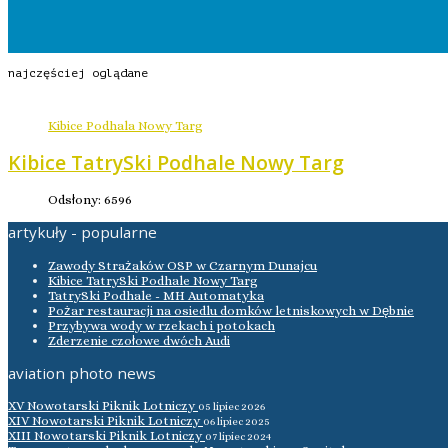
najczęściej oglądane
Kibice Podhala Nowy Targ
Kibice TatrySki Podhale Nowy Targ
Odsłony: 6596
artykuły - popularne
Zawody Strażaków OSP w Czarnym Dunajcu
Kibice TatrySki Podhale Nowy Targ
TatrySki Podhale - MH Automatyka
Pożar restauracji na osiedlu domków letniskowych w Dębnie
Przybywa wody w rzekach i potokach
Zderzenie czołowe dwóch Audi
aviation photo news
XV Nowotarski Piknik Lotniczy
05 lipiec 2026
XIV Nowotarski Piknik Lotniczy
06 lipiec 2025
XIII Nowotarski Piknik Lotniczy
07 lipiec 2024