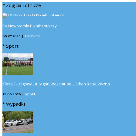
* Zdjęcia Lotnicze
XV Nowotarski Piknik Lotniczy
05.07.2026
|
Lotnicze
* Sport
Klasa Okręgowa:Huragan Waksmund - Orkan Raba Wyżna
13.06.2026
|
sport
* Wypadki