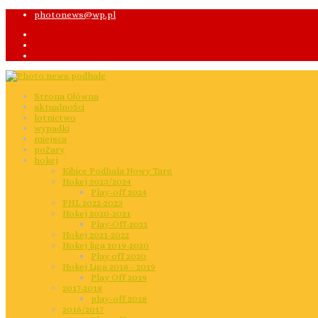
photonews@wp.pl
Strona Główna
aktualności
lotnictwo
wypadki
miejsca
pożary
hokej
Kibice Podhala Nowy Targ
Hokej 2023/2024
Play-off 2024
PHL 2022-2023
Hokej 2020-2021
Play-Off-2021
Hokej 2021-2022
Hokej liga 2019-2020
Play off 2020
Hokej Liga 2018 - 2019
Play Off 2019
2017-2018
play-off 2018
2016/2017