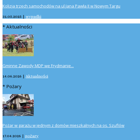
Kolizja trzech samochodów na ul.Jana Pawła II w Nowym Targu
31.05.2025
|
wypadki
* Aktualności
Gminne Zawody MDP we Frydmanie...
14.06.2026
|
Aktualności
* Pożary
Pożar w garażu w jednym z domów mieszkalnych na os. Szuflów
17.04.2026
|
pożary