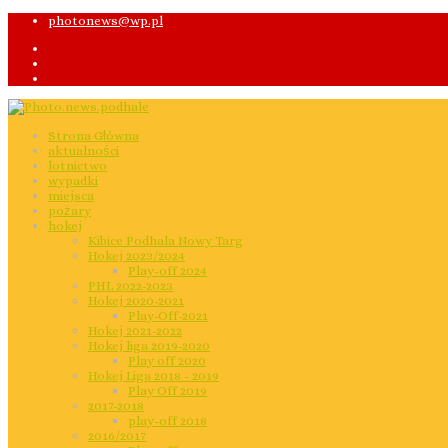
photonews@wp.pl
Strona Główna
aktualności
lotnictwo
wypadki
miejsca
pożary
hokej
Kibice Podhala Nowy Targ
Hokej 2023/2024
Play-off 2024
PHL 2022-2023
Hokej 2020-2021
Play-Off-2021
Hokej 2021-2022
Hokej liga 2019-2020
Play off 2020
Hokej Liga 2018 - 2019
Play Off 2019
2017-2018
play-off 2018
2016/2017