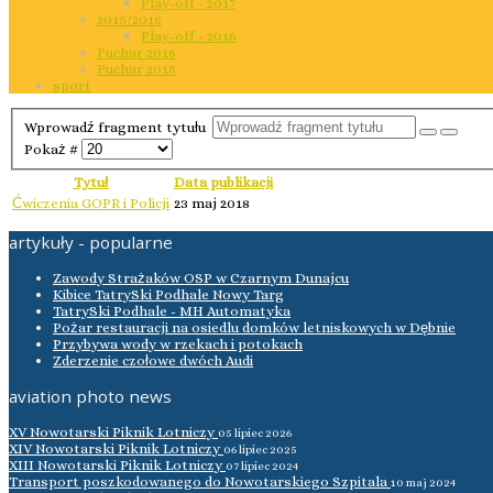
Play-off - 2017
2015/2016
Play-off - 2016
Puchar 2016
Puchar 2015
sport
Wprowadź fragment tytułu
Pokaż #
Tytuł
Data publikacji
Ćwiczenia GOPR i Policji
23 maj 2018
artykuły - popularne
Zawody Strażaków OSP w Czarnym Dunajcu
Kibice TatrySki Podhale Nowy Targ
TatrySki Podhale - MH Automatyka
Pożar restauracji na osiedlu domków letniskowych w Dębnie
Przybywa wody w rzekach i potokach
Zderzenie czołowe dwóch Audi
aviation photo news
XV Nowotarski Piknik Lotniczy
05 lipiec 2026
XIV Nowotarski Piknik Lotniczy
06 lipiec 2025
XIII Nowotarski Piknik Lotniczy
07 lipiec 2024
Transport poszkodowanego do Nowotarskiego Szpitala
10 maj 2024