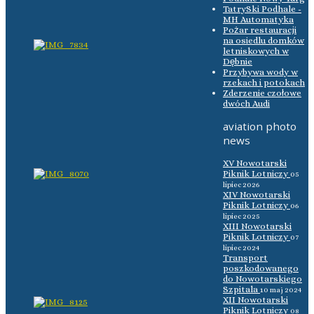
TatrySki Podhale -
MH Automatyka
Pożar restauracji
na osiedlu domków
letniskowych w
Dębnie
Przybywa wody w
rzekach i potokach
Zderzenie czołowe
dwóch Audi
aviation photo
news
XV Nowotarski
Piknik Lotniczy
05
lipiec 2026
XIV Nowotarski
Piknik Lotniczy
06
lipiec 2025
XIII Nowotarski
Piknik Lotniczy
07
lipiec 2024
Transport
poszkodowanego
do Nowotarskiego
Szpitala
10 maj 2024
XII Nowotarski
Piknik Lotniczy
08