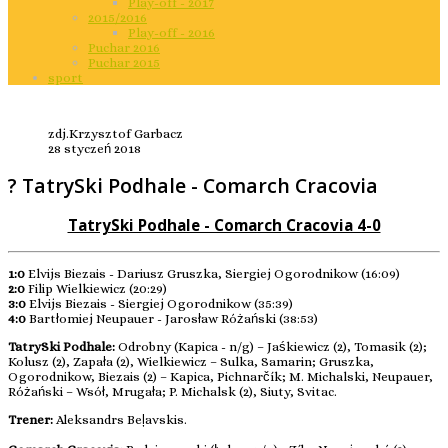
Play-off - 2017
2015/2016
Play-off - 2016
Puchar 2016
Puchar 2015
sport
zdj.Krzysztof Garbacz
28 styczeń 2018
? TatrySki Podhale - Comarch Cracovia
TatrySki Podhale - Comarch Cracovia 4-0
1:0
Elvijs Biezais - Dariusz Gruszka, Siergiej Ogorodnikow (16:09)
2:0
Filip Wielkiewicz (20:29)
3:0
Elvijs Biezais - Siergiej Ogorodnikow (35:39)
4:0
Bartłomiej Neupauer - Jarosław Różański (38:53)
TatrySki Podhale:
Odrobny (Kapica - n/g) – Jaśkiewicz (2), Tomasik (2);
Kolusz (2), Zapała (2), Wielkiewicz – Sulka, Samarin; Gruszka,
Ogorodnikow, Biezais (2) – Kapica, Pichnarčík; M. Michalski, Neupauer,
Różański – Wsół, Mrugała; P. Michalsk (2), Siuty, Svitac.
Trener:
Aleksandrs Beļavskis.