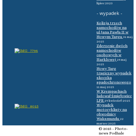
lipiec 2023
- wypadek -
Kolizja trzech
samochodów na
ul.Jana Pawła II w
Nowym Targu
31 maj
2025
Zderzenie dwóch
samochodów
osobowych w
Harklowej
24 maj
2025
Nowy Targ
tragiczny wypadek
skoczka
spadochronowego
11 maj 2025
W Krempachach
ladował śmigłowiec
LPR
29 kwiecień 2025
Wypadek
motocyklisty na
obwodnicy
Waksmundu
22
marzec 2025
© 2025 - Photo-
news Podhale