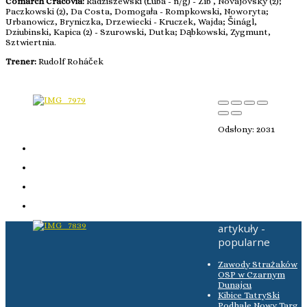
Comarch Cracovia:
Radziszewski (Łuba - n/g) - Zíb , Novajovský (2);
Paczkowski (2), Da Costa, Domogała - Rompkowski, Noworyta;
Urbanowicz, Bryniczka, Drzewiecki - Kruczek, Wajda; Šinágl,
Dziubinski, Kapica (2) - Szurowski, Dutka; Dąbkowski, Zygmunt,
Sztwiertnia.
Trener:
Rudolf Roháček
Odsłony: 2031
artykuły -
popularne
Zawody Strażaków
OSP w Czarnym
Dunajcu
Kibice TatrySki
Podhale Nowy Targ