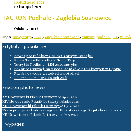
HOKEJ 2020-2021
29 listopad 2020
TAURON Podhale - Zagłębia Sosnowiec
Odsłony: 1846
Tags:
nowy targ,
,
PLH,
,
Zagłębie Sosnowiec
,
tauron
,
podhae
,
5-0
,
21 kol
artykuły - popularne
Zawody Strażaków OSP w Czarnym Dunajcu
Kibice TatrySki Podhale Nowy Targ
TatrySki Podhale - MH Automatyka
Pożar restauracji na osiedlu domków letniskowych w Dębnie
Przybywa wody w rzekach i potokach
Zderzenie czołowe dwóch Audi
aviation photo news
XV Nowotarski Piknik Lotniczy
05 lipiec 2026
XIV Nowotarski Piknik Lotniczy
06 lipiec 2025
XIII Nowotarski Piknik Lotniczy
07 lipiec 2024
Transport poszkodowanego do Nowotarskiego Szpitala
10 maj 2024
XII Nowotarski Piknik Lotniczy
08 lipiec 2023
- wypadek -