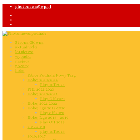
photonews@wp.pl
Strona Główna
aktualności
lotnictwo
wypadki
miejsca
pożary
hokej
Kibice Podhala Nowy Targ
Hokej 2023/2024
Play-off 2024
PHL 2022-2023
Hokej 2020-2021
Play-Off-2021
Hokej 2021-2022
Hokej liga 2019-2020
Play off 2020
Hokej Liga 2018 - 2019
Play Off 2019
2017-2018
play-off 2018
2016/2017