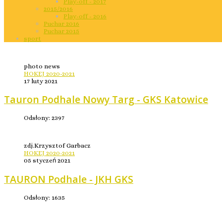
Play-off - 2017
2015/2016
Play-off - 2016
Puchar 2016
Puchar 2015
sport
photo news
HOKEJ 2020-2021
17 luty 2021
Tauron Podhale Nowy Targ - GKS Katowice
Odsłony: 2397
zdj.Krzysztof Garbacz
HOKEJ 2020-2021
05 styczeń 2021
TAURON Podhale - JKH GKS
Odsłony: 1635