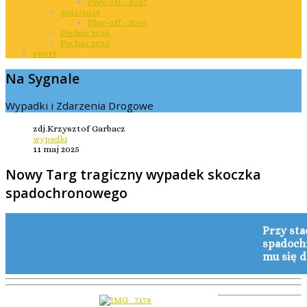
Play-off - 2017
2015/2016
Play-off - 2016
Puchar 2016
Puchar 2015
sport
Na Sygnale
Wypadki i Zdarzenia Drogowe
zdj.Krzysztof Garbacz
wypadki
11 maj 2025
Nowy Targ tragiczny wypadek skoczka
spadochronowego
Przy sta
spadochr
mu się d