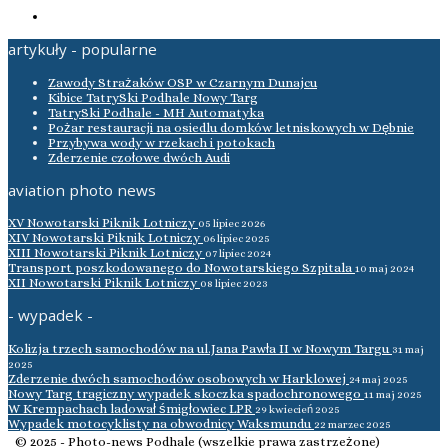
artykuły - popularne
Zawody Strażaków OSP w Czarnym Dunajcu
Kibice TatrySki Podhale Nowy Targ
TatrySki Podhale - MH Automatyka
Pożar restauracji na osiedlu domków letniskowych w Dębnie
Przybywa wody w rzekach i potokach
Zderzenie czołowe dwóch Audi
aviation photo news
XV Nowotarski Piknik Lotniczy
05 lipiec 2026
XIV Nowotarski Piknik Lotniczy
06 lipiec 2025
XIII Nowotarski Piknik Lotniczy
07 lipiec 2024
Transport poszkodowanego do Nowotarskiego Szpitala
10 maj 2024
XII Nowotarski Piknik Lotniczy
08 lipiec 2023
- wypadek -
Kolizja trzech samochodów na ul.Jana Pawła II w Nowym Targu
31 maj
2025
Zderzenie dwóch samochodów osobowych w Harklowej
24 maj 2025
Nowy Targ tragiczny wypadek skoczka spadochronowego
11 maj 2025
W Krempachach ladował śmigłowiec LPR
29 kwiecień 2025
Wypadek motocyklisty na obwodnicy Waksmundu
22 marzec 2025
© 2025 - Photo-news Podhale (wszelkie prawa zastrzeżone)