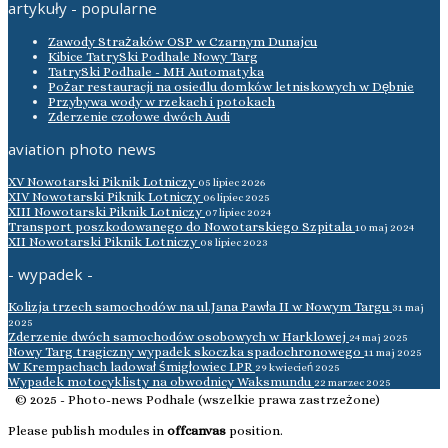
artykuły - popularne
Zawody Strażaków OSP w Czarnym Dunajcu
Kibice TatrySki Podhale Nowy Targ
TatrySki Podhale - MH Automatyka
Pożar restauracji na osiedlu domków letniskowych w Dębnie
Przybywa wody w rzekach i potokach
Zderzenie czołowe dwóch Audi
aviation photo news
XV Nowotarski Piknik Lotniczy
05 lipiec 2026
XIV Nowotarski Piknik Lotniczy
06 lipiec 2025
XIII Nowotarski Piknik Lotniczy
07 lipiec 2024
Transport poszkodowanego do Nowotarskiego Szpitala
10 maj 2024
XII Nowotarski Piknik Lotniczy
08 lipiec 2023
- wypadek -
Kolizja trzech samochodów na ul.Jana Pawła II w Nowym Targu
31 maj
2025
Zderzenie dwóch samochodów osobowych w Harklowej
24 maj 2025
Nowy Targ tragiczny wypadek skoczka spadochronowego
11 maj 2025
W Krempachach ladował śmigłowiec LPR
29 kwiecień 2025
Wypadek motocyklisty na obwodnicy Waksmundu
22 marzec 2025
© 2025 - Photo-news Podhale (wszelkie prawa zastrzeżone)
Please publish modules in
offcanvas
position.