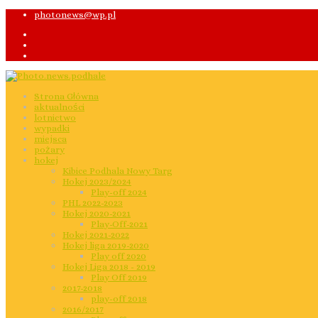
photonews@wp.pl
Strona Główna
aktualności
lotnictwo
wypadki
miejsca
pożary
hokej
Kibice Podhala Nowy Targ
Hokej 2023/2024
Play-off 2024
PHL 2022-2023
Hokej 2020-2021
Play-Off-2021
Hokej 2021-2022
Hokej liga 2019-2020
Play off 2020
Hokej Liga 2018 - 2019
Play Off 2019
2017-2018
play-off 2018
2016/2017