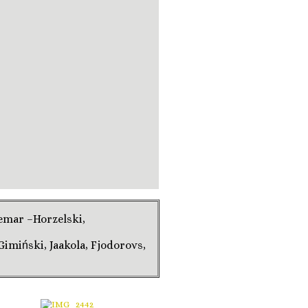
emar –Horzelski,
Gimiński, Jaakola, Fjodorovs,