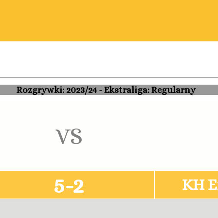
i: 2023/24 - Ekstraliga: 
VS
5-2
KH E