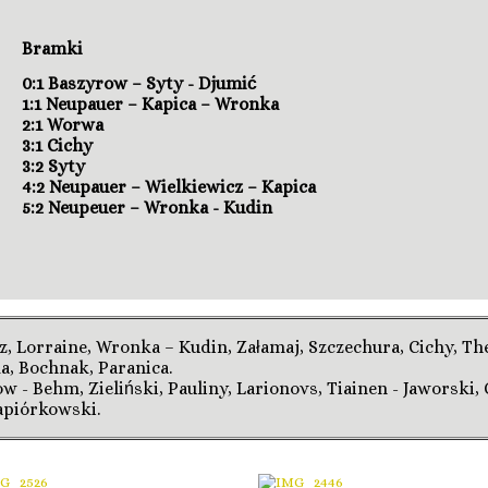
Bramki
0:1 Baszyrow – Syty - Djumić
1:1 Neupauer – Kapica – Wronka
2:1 Worwa
3:1 Cichy
3:2 Syty
4:2 Neupauer – Wielkiewicz – Kapica
5:2 Neupeuer – Wronka - Kudin
, Lorraine, Wronka – Kudin, Załamaj, Szczechura, Cichy, Th
a, Bochnak, Paranica.
w - Behm, Zieliński, Pauliny, Larionovs, Tiainen - Jaworski, 
apiórkowski.