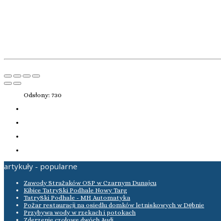
Odsłony: 730
artykuły - popularne
Zawody Strażaków OSP w Czarnym Dunajcu
Kibice TatrySki Podhale Nowy Targ
TatrySki Podhale - MH Automatyka
Pożar restauracji na osiedlu domków letniskowych w Dębnie
Przybywa wody w rzekach i potokach
Zderzenie czołowe dwóch Audi