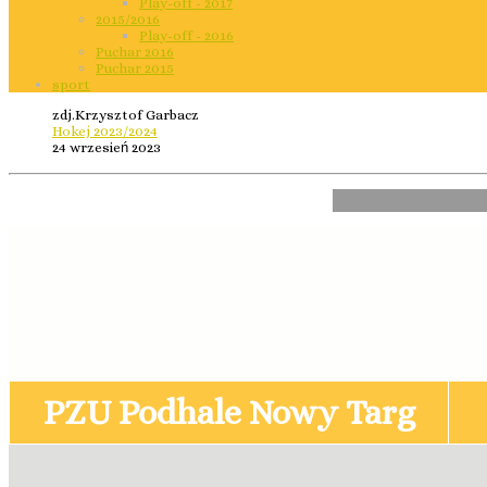
Play-off - 2017
2015/2016
Play-off - 2016
Puchar 2016
Puchar 2015
sport
zdj.Krzysztof Garbacz
Hokej 2023/2024
24 wrzesień 2023
Rozgrywk
PZU Podhale Nowy Targ