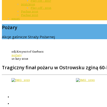
Play-off - 2017
2015/2016
Play-off - 2016
Puchar 2016
Puchar 2015
sport
Pożary
Akcje gaśnicze Straży Pożarnej
zdj.Krzysztof Garbacz
pożary
14 luty 2018
Tragiczny finał pożaru w Ostrowsku zginą 60