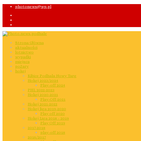
photonews@wp.pl
Strona Główna
aktualności
lotnictwo
wypadki
miejsca
pożary
hokej
Kibice Podhala Nowy Targ
Hokej 2023/2024
Play-off 2024
PHL 2022-2023
Hokej 2020-2021
Play-Off-2021
Hokej 2021-2022
Hokej liga 2019-2020
Play off 2020
Hokej Liga 2018 - 2019
Play Off 2019
2017-2018
play-off 2018
2016/2017