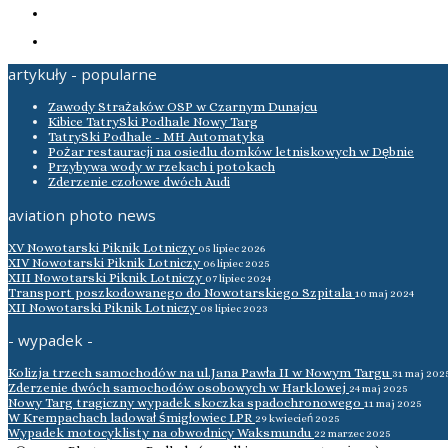
artykuły - popularne
Zawody Strażaków OSP w Czarnym Dunajcu
Kibice TatrySki Podhale Nowy Targ
TatrySki Podhale - MH Automatyka
Pożar restauracji na osiedlu domków letniskowych w Dębnie
Przybywa wody w rzekach i potokach
Zderzenie czołowe dwóch Audi
aviation photo news
XV Nowotarski Piknik Lotniczy
05 lipiec 2026
XIV Nowotarski Piknik Lotniczy
06 lipiec 2025
XIII Nowotarski Piknik Lotniczy
07 lipiec 2024
Transport poszkodowanego do Nowotarskiego Szpitala
10 maj 2024
XII Nowotarski Piknik Lotniczy
08 lipiec 2023
- wypadek -
Kolizja trzech samochodów na ul.Jana Pawła II w Nowym Targu
31 maj 202
Zderzenie dwóch samochodów osobowych w Harklowej
24 maj 2025
Nowy Targ tragiczny wypadek skoczka spadochronowego
11 maj 2025
W Krempachach ladował śmigłowiec LPR
29 kwiecień 2025
Wypadek motocyklisty na obwodnicy Waksmundu
22 marzec 2025