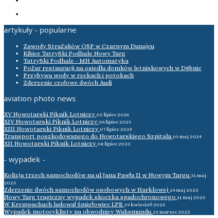
artykuły - popularne
Zawody Strażaków OSP w Czarnym Dunajcu
Kibice TatrySki Podhale Nowy Targ
TatrySki Podhale - MH Automatyka
Pożar restauracji na osiedlu domków letniskowych w Dębnie
Przybywa wody w rzekach i potokach
Zderzenie czołowe dwóch Audi
aviation photo news
XV Nowotarski Piknik Lotniczy
05 lipiec 2026
XIV Nowotarski Piknik Lotniczy
06 lipiec 2025
XIII Nowotarski Piknik Lotniczy
07 lipiec 2024
Transport poszkodowanego do Nowotarskiego Szpitala
10 maj 2024
XII Nowotarski Piknik Lotniczy
08 lipiec 2023
- wypadek -
Kolizja trzech samochodów na ul.Jana Pawła II w Nowym Targu
31 maj
2025
Zderzenie dwóch samochodów osobowych w Harklowej
24 maj 2025
Nowy Targ tragiczny wypadek skoczka spadochronowego
11 maj 2025
W Krempachach ladował śmigłowiec LPR
29 kwiecień 2025
Wypadek motocyklisty na obwodnicy Waksmundu
22 marzec 2025