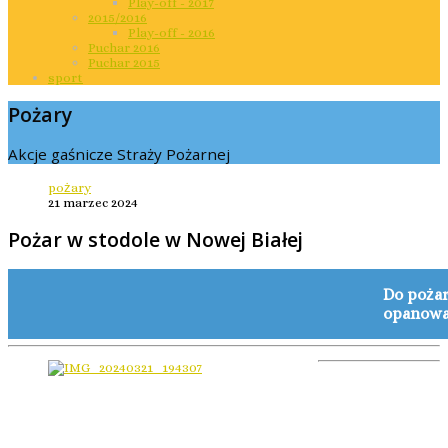
Play-off - 2017
2015/2016
Play-off - 2016
Puchar 2016
Puchar 2015
sport
Pożary
Akcje gaśnicze Straży Pożarnej
pożary
21 marzec 2024
Pożar w stodole w Nowej Białej
Do pożar
opanowa