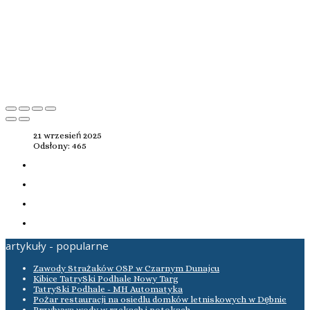
21 wrzesień 2025
Odsłony: 465
artykuły - popularne
Zawody Strażaków OSP w Czarnym Dunajcu
Kibice TatrySki Podhale Nowy Targ
TatrySki Podhale - MH Automatyka
Pożar restauracji na osiedlu domków letniskowych w Dębnie
Przybywa wody w rzekach i potokach