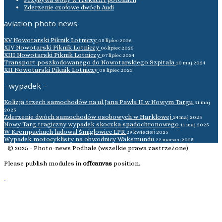
Zderzenie czołowe dwóch Audi
aviation photo news
XV Nowotarski Piknik Lotniczy
05 lipiec 2026
XIV Nowotarski Piknik Lotniczy
06 lipiec 2025
XIII Nowotarski Piknik Lotniczy
07 lipiec 2024
Transport poszkodowanego do Nowotarskiego Szpitala
10 maj 2024
XII Nowotarski Piknik Lotniczy
08 lipiec 2023
- wypadek -
Kolizja trzech samochodów na ul.Jana Pawła II w Nowym Targu
31 maj
2025
Zderzenie dwóch samochodów osobowych w Harklowej
24 maj 2025
Nowy Targ tragiczny wypadek skoczka spadochronowego
11 maj 2025
W Krempachach ladował śmigłowiec LPR
29 kwiecień 2025
Wypadek motocyklisty na obwodnicy Waksmundu
22 marzec 2025
© 2025 - Photo-news Podhale (wszelkie prawa zastrzeżone)
Please publish modules in
offcanvas
position.