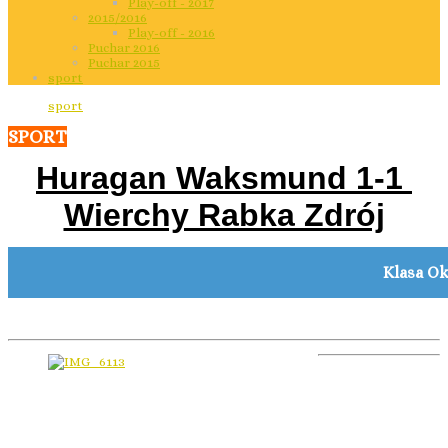
Play-off - 2017
2015/2016
Play-off - 2016
Puchar 2016
Puchar 2015
sport
sport
SPORT
Huragan Waksmund 1
-1
Wierchy Rabka Zdrój
Klasa Ok